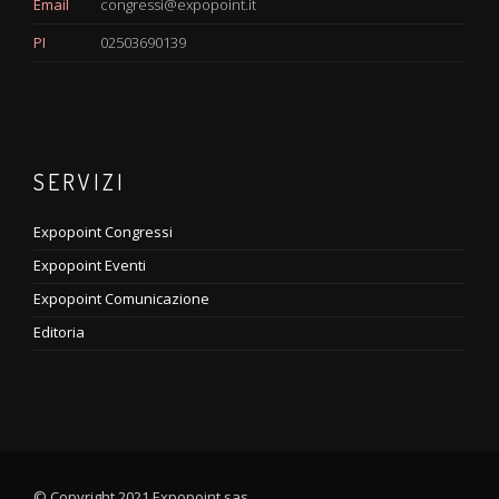
Email
congressi@expopoint.it
PI
02503690139
SERVIZI
Expopoint Congressi
Expopoint Eventi
Expopoint Comunicazione
Editoria
© Copyright 2021 Expopoint sas