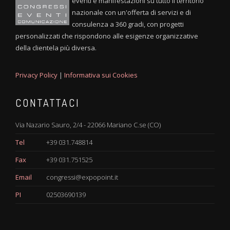
eventi e manifestazioni su tutto il territorio
nazionale con un'offerta di servizi e di
consulenza a 360 gradi, con progetti
personalizzati che rispondono alle esigenze organizzative
della clientela più diversa.
Privacy Policy
|
Informativa sui Cookies
CONTATTACI
Via Nazario Sauro, 2/4 - 22066 Mariano C.se (CO)
Tel
+39 031.748814
Fax
+39 031.751525
Email
congressi@expopoint.it
PI
02503690139